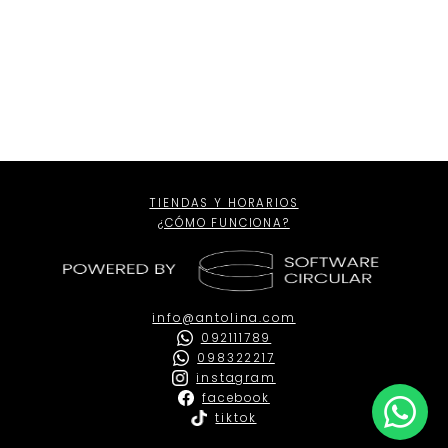
Internacional
Talla
USA
talle
niño
TIENDAS Y HORARIOS
¿CÓMO FUNCIONA?
info@antolina.com
092111789
098322217
instagram
facebook
tiktok