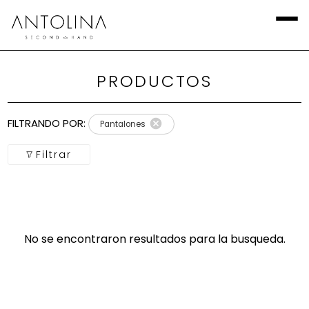
PRODUCTOS
Aplicar
Filtros
FILTRANDO POR:
Pantalones
Local
Filtrar
Categoría
Calzado
No se encontraron resultados para la busqueda.
Talla
Europea
marca
Talla