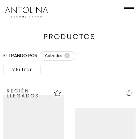
PRODUCTOS
Aplicar
Filtros
FILTRANDO POR:
Calzados
Local
Filtrar
Categoría
RECIÉN
Calzado
LLEGADOS
Talla
Europea
marca
Talla