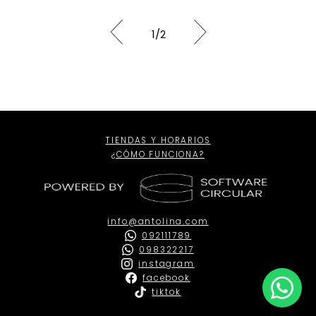
1
/
2
TIENDAS Y HORARIOS
¿CÓMO FUNCIONA?
info@antolina.com
092111789
098322217
instagram
facebook
tiktok