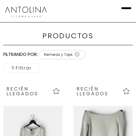
PRODUCTOS
Aplicar
Filtros
FILTRANDO POR:
Remeras y Tops
Local
Filtrar
Categoría
RECIÉN
RECIÉN
Calzado
LLEGADOS
LLEGADOS
Talla
Europea
marca
Talla