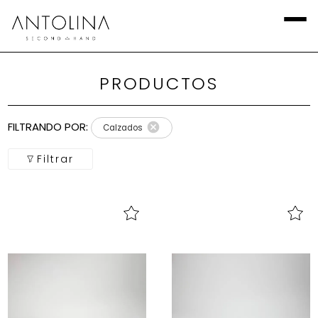
PRODUCTOS
Aplicar
Filtros
FILTRANDO POR:
Calzados
Local
Filtrar
Categoría
Calzado
Talla
Europea
marca
Talla